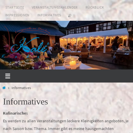
Zum
STARTSEITE
VERANSTALTUNGSKALENDER
RÜCKBLICK
Inhalt
IMPRESSIONEN
INFORMATIVES
springen
Start
Informatives
Informatives
Kulinarische
s
Es werden zu allen Veranstaltungen leckere Kleinigkeiten angeboten, je
nach Saison bzw. Thema. Immer gibt es meine hausgemachten