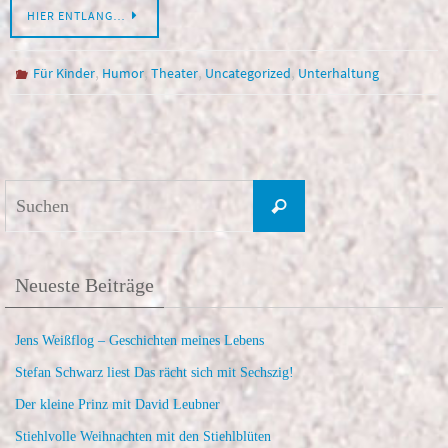
HIER ENTLANG…
,
,
,
,
Für Kinder
Humor
Theater
Uncategorized
Unterhaltung
Suchen
Suchen
nach:
Neueste Beiträge
Jens Weißflog – Geschichten meines Lebens
Stefan Schwarz liest Das rächt sich mit Sechszig!
Der kleine Prinz mit David Leubner
Stiehlvolle Weihnachten mit den Stiehlblüten