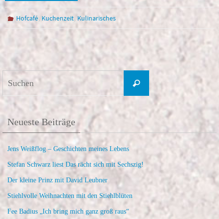
,
,
Hofcafé
Kuchenzeit
Kulinarisches
Suchen
Suchen
nach:
Neueste Beiträge
Jens Weißflog – Geschichten meines Lebens
Stefan Schwarz liest Das rächt sich mit Sechszig!
Der kleine Prinz mit David Leubner
Stiehlvolle Weihnachten mit den Stiehlblüten
Fee Badius „Ich bring mich ganz groß raus“