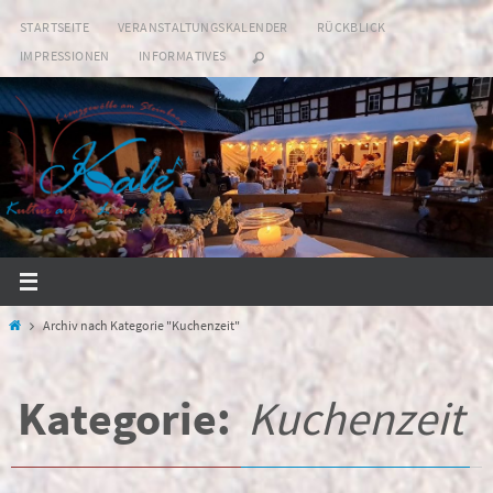
Zum
STARTSEITE
VERANSTALTUNGSKALENDER
RÜCKBLICK
Inhalt
IMPRESSIONEN
INFORMATIVES
springen
Start
Archiv nach Kategorie "Kuchenzeit"
Kategorie:
Kuchenzeit