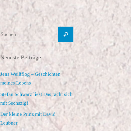
Suchen
Suchen
nach:
Neueste Beiträge
Jens Weißflog – Geschichten
meines Lebens
Stefan Schwarz liest Das rächt sich
mit Sechszig!
Der kleine Prinz mit David
Leubner