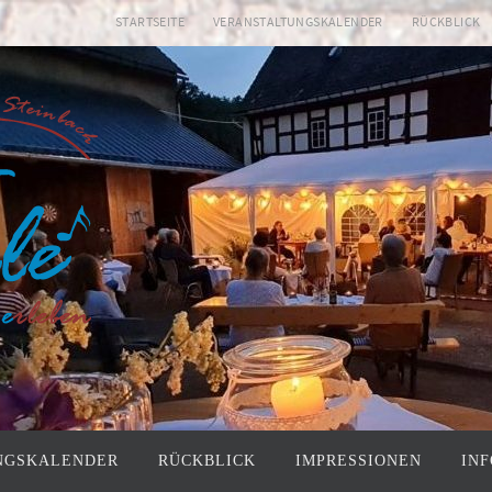
STARTSEITE
VERANSTALTUNGSKALENDER
RÜCKBLICK
NGSKALENDER
RÜCKBLICK
IMPRESSIONEN
IN