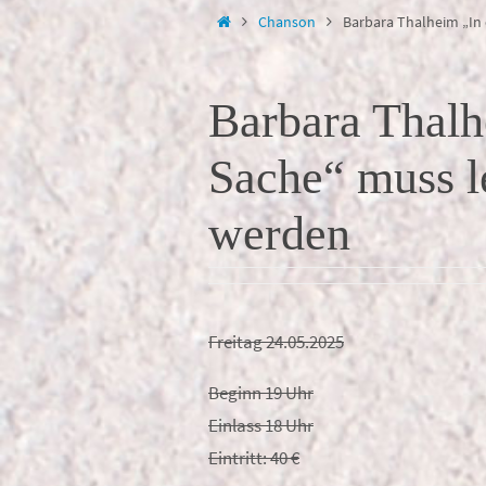
springen
Start
Chanson
Barbara Thalheim „In
Barbara Thalh
Sache“ muss l
werden
Freitag 24.05.2025
Beginn 19 Uhr
Einlass 18 Uhr
Eintritt: 40 €