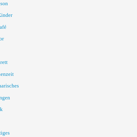
son
Kinder
afé
or
rett
enzeit
narisches
ngen
k
tiges