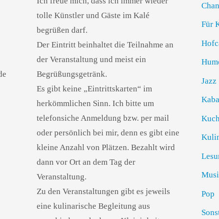
Ich freue mich, dass ich immer wieder
Chan
tolle Künstler und Gäste im Kalé
Für 
begrüßen darf.
Hofc
Der Eintritt beinhaltet die Teilnahme an
der Veranstaltung und meist ein
Hum
de
Begrüßungsgetränk.
Jazz
Es gibt keine „Eintrittskarten“ im
Kaba
herkömmlichen Sinn. Ich bitte um
telefonsiche Anmeldung bzw. per mail
Kuch
oder persönlich bei mir, denn es gibt eine
Kuli
kleine Anzahl von Plätzen. Bezahlt wird
Lesu
dann vor Ort an dem Tag der
Musi
Veranstaltung.
Zu den Veranstaltungen gibt es jeweils
Pop
eine kulinarische Begleitung aus
Sons