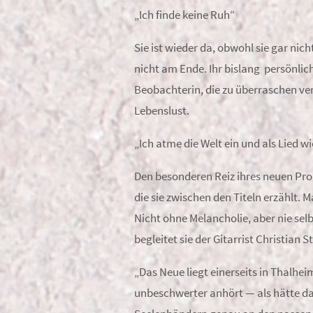
„Ich finde keine Ruh“
Sie ist wieder da, obwohl sie gar nic
nicht am Ende. Ihr bislang persönl
Beobachterin, die zu überraschen ver
Lebenslust.
„Ich atme die Welt ein und als Lied wi
Den besonderen Reiz ihres neuen Pr
die sie zwischen den Titeln erzählt.
Nicht ohne Melancholie, aber nie sel
begleitet sie der Gitarrist Christian St
„Das Neue liegt einerseits in Thalheim
unbeschwerter anhört — als hätte d