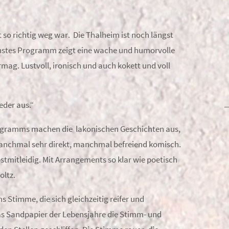
ht so richtig weg war. Die Thalheim ist noch längst
ichstes Programm zeigt eine wache und humorvolle
mag. Lustvoll, ironisch und auch kokett und voll
eder aus.“
ogramms machen die lakonischen Geschichten aus,
 Manchmal sehr direkt, manchmal befreiend komisch.
bstmitleidig. Mit Arrangements so klar wie poetisch
oltz.
s Stimme, die sich gleichzeitig reifer und
as Sandpapier der Lebensjahre die Stimm- und