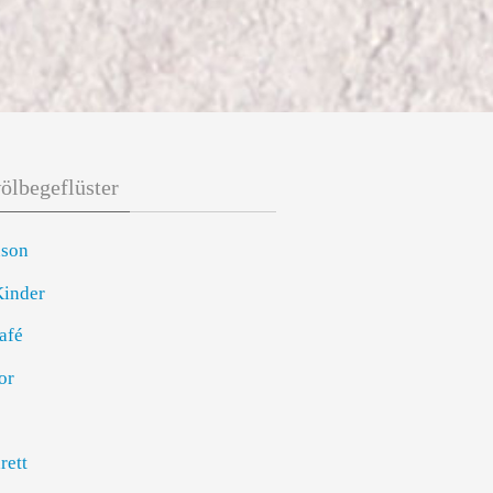
lbegeflüster
son
Kinder
afé
or
rett