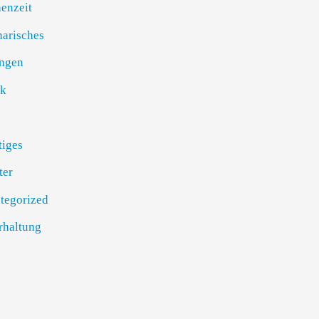
enzeit
narisches
ngen
k
tiges
ter
tegorized
rhaltung