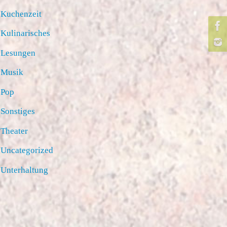
Kuchenzeit
Kulinarisches
Lesungen
Musik
Pop
Sonstiges
Theater
Uncategorized
Unterhaltung