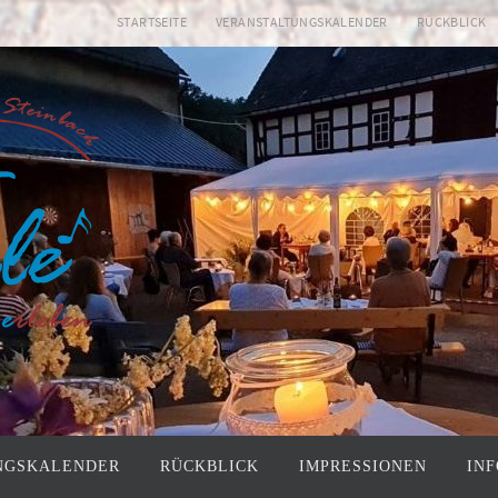
STARTSEITE
VERANSTALTUNGSKALENDER
RÜCKBLICK
NGSKALENDER
RÜCKBLICK
IMPRESSIONEN
IN