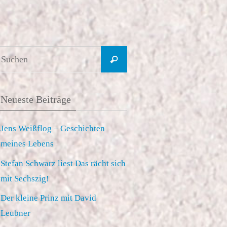
Suchen
Suchen
nach:
Neueste Beiträge
Jens Weißflog – Geschichten
meines Lebens
Stefan Schwarz liest Das rächt sich
mit Sechszig!
Der kleine Prinz mit David
Leubner