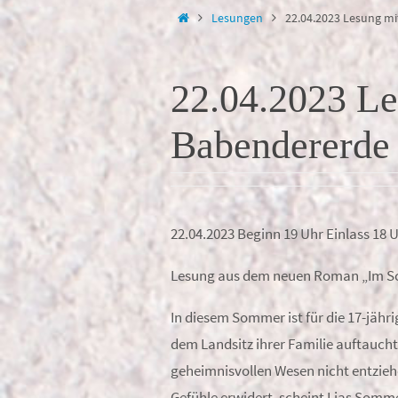
springen
Start
Lesungen
22.04.2023 Lesung mi
22.04.2023 Le
Babendererde
22.04.2023 Beginn 19 Uhr Einlass 18 
Lesung aus dem neuen Roman „Im S
In diesem Sommer ist für die 17-jähri
dem Landsitz ihrer Familie auftaucht,
geheimnisvollen Wesen nicht entziehen
Gefühle erwidert, scheint Lias Somme